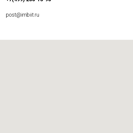
О ИМБИИТ
post@imbiit.ru
Научная деятельность
Новости
Публикации
Технический комитет №
Межгосударственный
Технический комитет (М
Контакты
О перечне платны
Наши реквиз