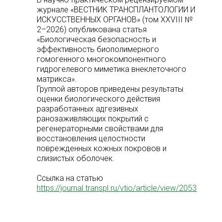
журнале «ВЕСТНИК ТРАНСПЛАНТОЛОГИИ И
ИСКУССТВЕННЫХ ОРГАНОВ» (том XXVIII №
2–2026) опубликована статья
«Биологическая безопасность и
эффективность биополимерного
СТИТУТ
гомогенного многокомпонентного
ИОЛОГИЧЕСКИХ
гидрогелевого миметика внеклеточного
ЕДОВАНИЙ
матрикса».
ХНОЛОГИЙ
Группой авторов приведены результаты
оценки биологического действия
разработанных адгезивных
 НЕКОММЕРЧЕСКАЯ
ранозаживляющих покрытий с
АНИЗАЦИЯ
регенераторными свойствами для
восстановления целостности
поврежденных кожных покровов и
слизистых оболочек.
Ссылка на статью
https://journal.transpl.ru/vtio/article/view/2053