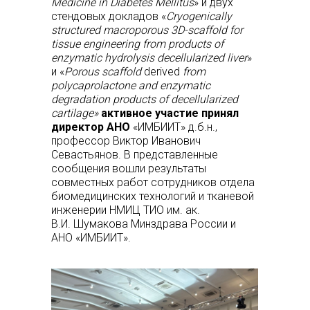
Medicine in Diabetes Mellitus
» и двух
стендовых докладов «
Cryogenically
structured macroporous 3D-scaffold for
tissue engineering from products of
enzymatic hydrolysis decellularized liver
»
и «
Porous scaffold
derived
from
polycaprolactone and enzymatic
degradation products of decellularized
cartilage»
активное участие принял
директор АНО
«ИМБИИТ» д.б.н.,
профессор Виктор Иванович
Севастьянов. В представленные
сообщения вошли результаты
совместных работ сотрудников отдела
биомедицинских технологий и тканевой
инженерии НМИЦ ТИО им. ак.
В.И. Шумакова Минздрава России и
АНО «ИМБИИТ».