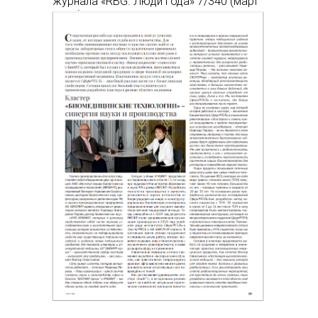
журнала «RBG. Люди года» 7/340 (март
2026)
Вы можете по ссылке:
https://www.rbgmedia.ru/files/rbg-340.pdf