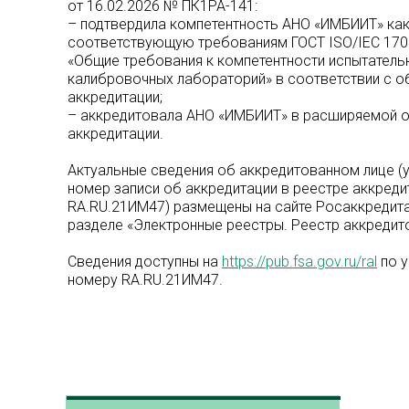
от 16.02.2026 № ПК1РА-141:
– подтвердила компетентность АНО «ИМБИИТ» ка
соответствующую требованиям ГОСТ ISO/IEC 170
«Общие требования к компетентности испытатель
калибровочных лабораторий» в соответствии с 
аккредитации;
– аккредитовала АНО «ИМБИИТ» в расширяемой 
аккредитации.
Актуальные сведения об аккредитованном лице (
номер записи об аккредитации в реестре аккреди
RA.RU.21ИМ47) размещены на сайте Росаккредита
разделе «Электронные реестры. Реестр аккредит
Сведения доступны на
https://pub.fsa.gov.ru/ral
по у
номеру RA.RU.21ИМ47.