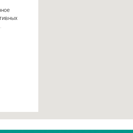
нное
ктивных
.