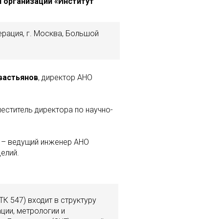
 организации «Институт
рация, г. Москва, Большой
вастьянов
, директор АНО
меститель директора по научно-
– ведущий инженер АНО
елий.
К 547) входит в структуру
ции, метрологии и