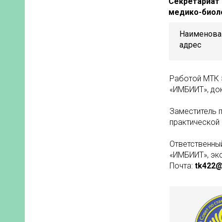
Секретариат 
+7
медико-биоло
ТЬ
Наименова
адрес
Т
Работой МТК 
«ИМБИИТ», до
Т
Заместитель 
практической 
а
Ответственны
«ИМБИИТ», экс
Почта:
tk422@i