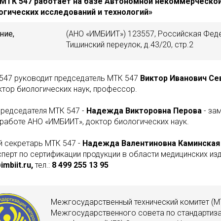
МТК 547 работает на базе Автономной некоммерческой
(499) 255-13-95
гических исследований и технологий»
ние,
(АНО «ИМБИИТ») 123557, Российская Феде
Тишинский переулок, д.43/20, стр.2
post@imbiit.ru
547 руководит председатель МТК 547
Виктор Иванович Се
ктор биологических наук, профессор.
председателя МТК 547 -
Надежда Викторовна Перова
- за
работе АНО «ИМБИИТ», доктор биологических наук.
й секретарь МТК 547 -
Надежда Валентиновна Каминская
перт по сертификации продукции в области медицинских изд
mbiit.ru,
тел.:
8 499 255 13 95
Межгосударственный технический комитет (МТ
Межгосударственного совета по стандартиза