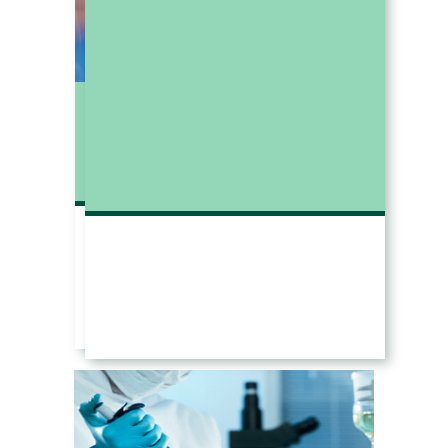
Проведение исследований
Проведение исследований
(испытаний) на
(испытаний) на
биосовместимость
биосовместимость
– Оценка биологического действия
(испытания на биосовместимость)