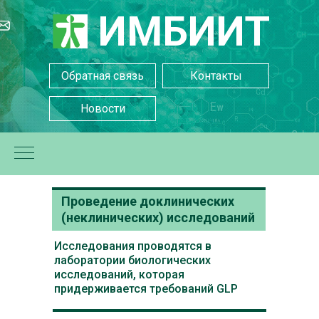
ИМБИИТ
Обратная связь
Контакты
Новости
Проведение доклинических
+7(499) 252-24-22
(неклинических) исследований
+7(499) 255-13-95
Исследования проводятся в
лаборатории биологических
исследований, которая
придерживается требований GLP