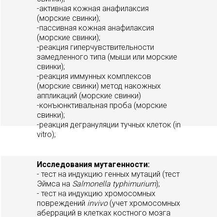
-активная кожная анафилаксия
(морские свинки);
-пассивная кожная анафилаксия
(морские свинки);
-реакция гиперчувствительности
замедленного типа (мыши или морские
свинки);
-реакция иммунных комплексов
(морские свинки) метод накожных
аппликаций (морские свинки)
-конъюнктивальная проба (морские
свинки);
-реакция дегрануляции тучных клеток (in
vitro);
Исследования мутагенности:
- тест на индукцию генных мутаций (тест
Эймса на
Salmonella
typhimurium
);
- тест на индукцию хромосомных
повреждений
in
vivo
(учет хромосомных
аберраций в клетках костного мозга